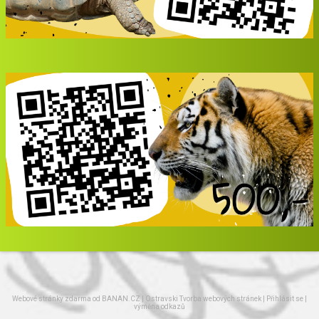
Webové stránky zdarma
od
BANAN.CZ
|
Ostravski Tvorba webových stránek
|
Přihlásit se
|
výměna odkazů