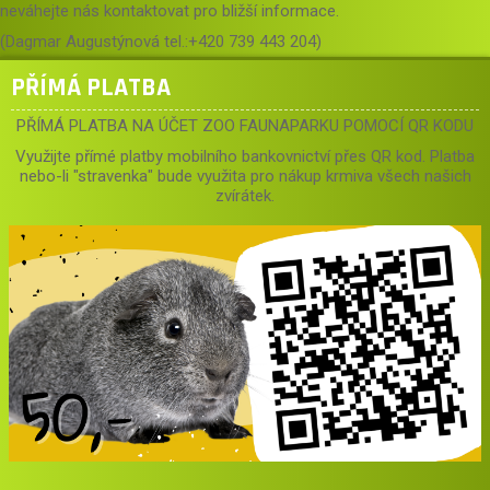
neváhejte nás kontaktovat pro bližší informace.
(Dagmar Augustýnová tel.:+420 739 443 204)
PŘÍMÁ PLATBA
PŘÍMÁ PLATBA NA ÚČET ZOO FAUNAPARKU POMOCÍ QR KODU
Využijte přímé platby mobilního bankovnictví přes QR kod. Platba
nebo-li "stravenka" bude využita pro nákup krmiva všech našich
zvírátek.